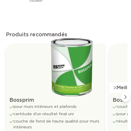
couleur
Produits recommandés
Meill
Bossprim
Bossfl
pour murs intérieurs et plafonds
couche
certitude d'un résultat final uni
pour mu
couche de fond de haute qualité pour murs
résulta
intérieurs