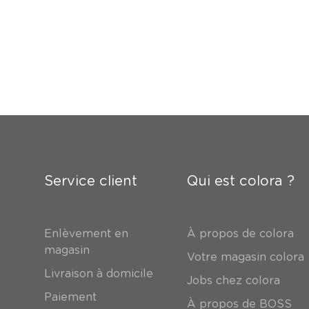
Service client
Qui est colora ?
Enlèvement en
À propos de colora
magasin
Votre magasin colora
Livraison à domicile
Jobs chez colora
Paiement
À propos de BOSS