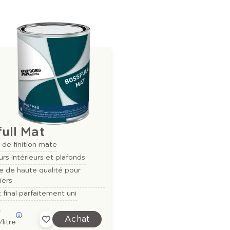
ull Mat
de finition mate
rs intérieurs et plafonds
e de haute qualité pour
iers
t final parfaitement uni
e
Achat
/litre