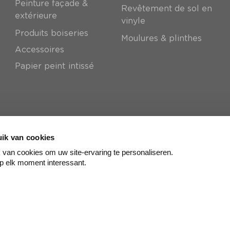
Peinture façade &
Revêtement de sol en
extérieure
vinyle
Produits boiseries
Moulures & plinthes
Accessoires
Papier peint intissé
ik van cookies
van cookies om uw site-ervaring te personaliseren.
p elk moment interessant.
© colora
2026