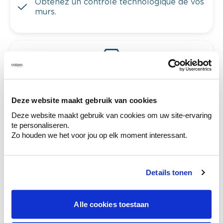
Obtenez un contrôle technologique de vos
murs.
Voyez votre couleur en magasin
Découvrez des échantillons de votre
sélection de couleurs.
Deze website maakt gebruik van cookies
Voyez les nuances assorties pour affiner
Deze website maakt gebruik van cookies om uw site-ervaring
votre couleur.
te personaliseren.
Zo houden we het voor jou op elk moment interessant.
Obtenez des conseils personnalisés sur la
combinaison de couleurs.
Details tonen
Ces styles peuvent également vous plaire
Alle cookies toestaan