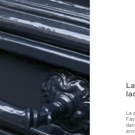
La
la
La 
Fas
dan
ani