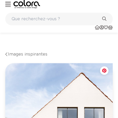
aints
Marques de qualité papiers peints et sols en vinyle
Images inspirantes