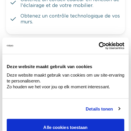
l'éclairage et de votre mobilier.
Obtenez un contrôle technologique de vos
murs.
Voyez votre couleur en magasin
Découvrez des échantillons de votre
Deze website maakt gebruik van cookies
sélection de couleurs.
Deze website maakt gebruik van cookies om uw site-ervaring
Voyez les nuances assorties pour affiner
te personaliseren.
votre couleur.
Zo houden we het voor jou op elk moment interessant.
Obtenez des conseils personnalisés sur la
combinaison de couleurs.
Details tonen
Alle cookies toestaan