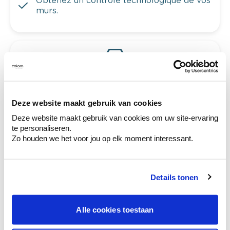
Obtenez un contrôle technologique de vos
murs.
Voyez votre couleur en magasin
Découvrez des échantillons de votre
sélection de couleurs.
Deze website maakt gebruik van cookies
Voyez les nuances assorties pour affiner
Deze website maakt gebruik van cookies om uw site-ervaring
votre couleur.
te personaliseren.
Zo houden we het voor jou op elk moment interessant.
Obtenez des conseils personnalisés sur la
combinaison de couleurs.
Details tonen
Ces styles peuvent également vous plaire
Alle cookies toestaan