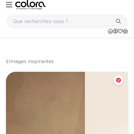
ints
Marques de qualité papiers peints et sols en vinyle
Images inspirantes