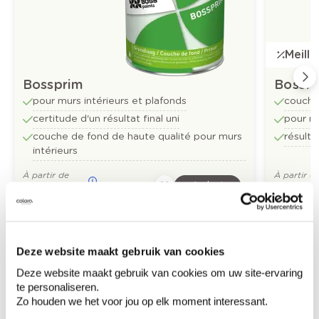
Meill
Bossprim
Bossfl
pour murs intérieurs et plafonds
couche
certitude d'un résultat final uni
pour mu
couche de fond de haute qualité pour murs
résulta
intérieurs
À partir de
À partir d
Achat
31,62 €
32,73 €
/litre
Deze website maakt gebruik van cookies
Découvrez plus d'images d'inspiration pour:
Deze website maakt gebruik van cookies om uw site-ervaring
Living
Rustique
Off white
te personaliseren.
Zo houden we het voor jou op elk moment interessant.