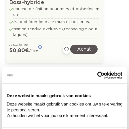
Boss-hybride
couche de finition pour murs et boiseries en
un
Aspect identique sur murs et boiseries.
finition tendue exclusive (technologie pour
laques)
À partir de
Achat
50,80 €
/litre
Découvrez plus d'images d'inspiration pour:
Chambre à coucher
Moderne
Deze website maakt gebruik van cookies
Gris
Off black
Off white
Deze website maakt gebruik van cookies om uw site-ervaring
te personaliseren.
Zo houden we het voor jou op elk moment interessant.
Aqua Sensa - beton ciré