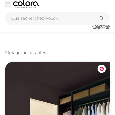
Marques de qualité papiers peints et sols en vinyle
Images inspirantes