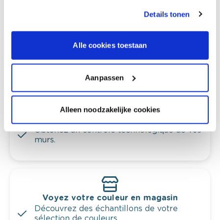
Couleurs tendance 2022
Details tonen
Alle cookies toestaan
Conseil couleur à domicile
Faites le tour de vos pièces avec l'expert
Aanpassen
en couleur.
Obtenez un conseil couleur en fonction de
Alleen noodzakelijke cookies
l'éclairage et de votre mobilier.
Obtenez un contrôle technologique de vos
murs.
Voyez votre couleur en magasin
Découvrez des échantillons de votre
sélection de couleurs.