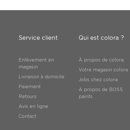
Service client
Qui est colora ?
Enlèvement en
À propos de colora
magasin
Votre magasin colora
Livraison à domicile
Jobs chez colora
Paiement
À propos de BOSS
Retours
paints
Avis en ligne
Contact