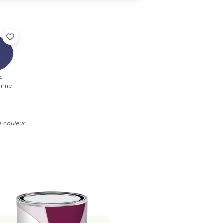
4
rine
e couleur