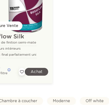
eure Vente
low Silk
de finition semi-mate
rs intérieurs
t final parfaitement uni
e
Achat
/litre
Chambre à coucher
Moderne
Off white