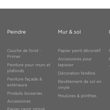
Peindre
Mur & sol
Couche de fond -
Papier peint décoratif
Primer
Accessoires pour
Peinture pour murs et
tapisser
plafonds
Décoration fenêtre
Peinture façade &
Revêtement de sol en
extérieure
vinyle
Produits boiseries
Moulures & plinthes
Accessoires
Papier peint intissé