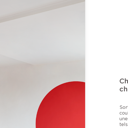
Ch
ch
Sor
cou
une
tel