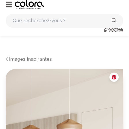
aints
Marques de qualité papiers peints et sols en vinyle
Images inspirantes