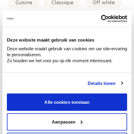
Cuisine
Classique
Off white
Rose
Deze website maakt gebruik van cookies
Deze website maakt gebruik van cookies om uw site-ervaring
Conseil couleur à domicile
te personaliseren.
Faites le tour de vos pièces avec l'expert
Zo houden we het voor jou op elk moment interessant.
en couleur.
Obtenez un conseil couleur en fonction de
Details tonen
l'éclairage et de votre mobilier.
Obtenez un contrôle technologique de vos
murs.
Alle cookies toestaan
Aanpassen