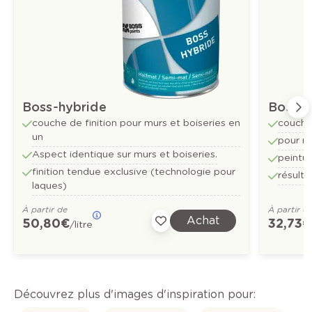
Boss-hybride
Bossfu
couche de finition pour murs et boiseries en
couche
un
pour mu
Aspect identique sur murs et boiseries.
peintur
finition tendue exclusive (technologie pour
résulta
laques)
À partir de
À partir d
Achat
50,80 €
32,73 €
/litre
Découvrez plus d'images d'inspiration pour: