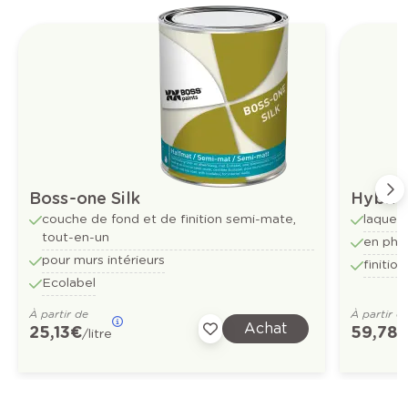
Boss-one Silk
Hybrid
couche de fond et de finition semi-mate,
laque m
tout-en-un
en pha
pour murs intérieurs
finitio
Ecolabel
À partir de
À partir d
Achat
25,13 €
59,78 
/litre