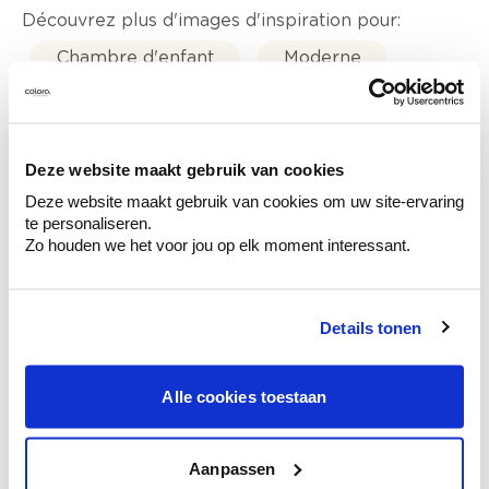
Découvrez plus d'images d'inspiration pour:
Chambre d'enfant
Moderne
Off white
Rose
Deze website maakt gebruik van cookies
Deze website maakt gebruik van cookies om uw site-ervaring
te personaliseren.
Conseil couleur à domicile
Zo houden we het voor jou op elk moment interessant.
Faites le tour de vos pièces avec l'expert
en couleur.
Details tonen
Obtenez un conseil couleur en fonction de
l'éclairage et de votre mobilier.
Obtenez un contrôle technologique de vos
Alle cookies toestaan
murs.
Aanpassen