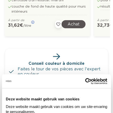
certitude d'un résultat final uni
pour mu
couche de fond de haute qualité pour murs
résulta
intérieurs
À partir de
À partir d
Achat
31,62 €
32,73 €
/litre
Conseil couleur à domicile
Faites le tour de vos pièces avec l'expert
en couleur.
Obtenez un conseil couleur en fonction de
l'éclairage et de votre mobilier.
Obtenez un contrôle technologique de vos
Deze website maakt gebruik van cookies
murs.
Deze website maakt gebruik van cookies om uw site-ervaring
te personaliseren.