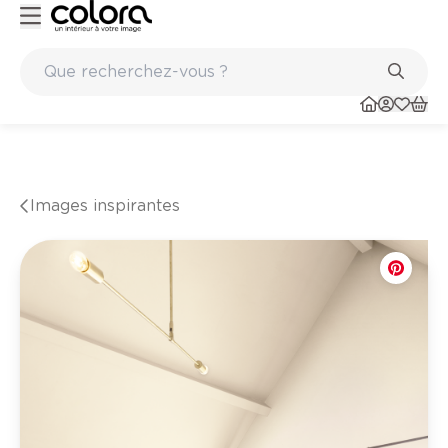
ints
Marques de qualité papiers peints et sols en vinyle
Images inspirantes