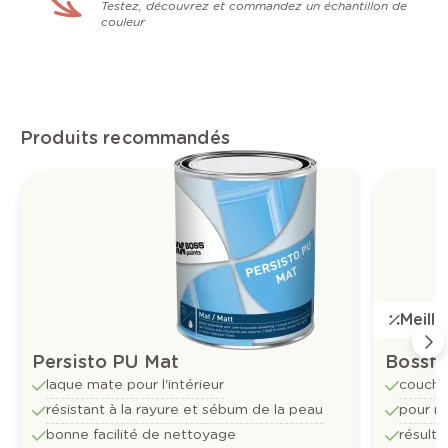
Testez, découvrez et commandez un échantillon de
couleur
Produits recommandés
Meill
Persisto PU Mat
Bossf
laque mate pour l'intérieur
couche
résistant à la rayure et sébum de la peau
pour mu
bonne facilité de nettoyage
résulta