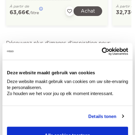
À partir de
À partir d
Achat
63,66 €
32,73 €
/litre
Découvrez plus d'images d'inspiration pour:
Chambre à coucher
Moderne
Off white
Off black
Deze website maakt gebruik van cookies
Deze website maakt gebruik van cookies om uw site-ervaring
Couleurs tendance 2022
te personaliseren.
Zo houden we het voor jou op elk moment interessant.
Details tonen
Conseil couleur à domicile
Faites le tour de vos pièces avec l'expert
en couleur.