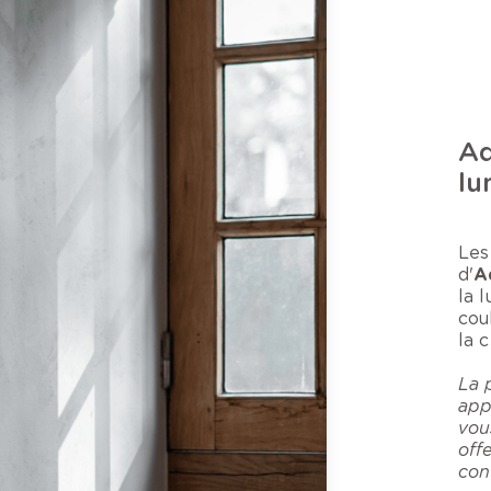
Aq
lu
Les
d'
A
la 
cou
la 
La 
app
vou
offe
con