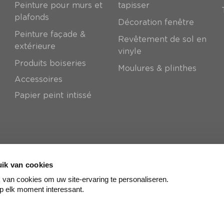
Peinture pour murs et
tapisser
plafonds
Décoration fenêtre
Peinture façade &
Revêtement de sol en
extérieure
vinyle
Produits boiseries
Moulures & plinthes
Accessoires
Papier peint intissé
ik van cookies
van cookies om uw site-ervaring te personaliseren.
p elk moment interessant.