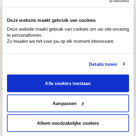
WE M88
WE M134
Buttercream Beige
Grey Fuzz
Deze website maakt gebruik van cookies
Deze website maakt gebruik van cookies om uw site-ervaring
te personaliseren.
Zo houden we het voor jou op elk moment interessant.
Couleurs récemment consultées
Details tonen
WE Z003
White Ghost
Alle cookies toestaan
Aanpassen
Alleen noodzakelijke cookies
Voyez votre couleur en magasin
Découvrez des échantillons de votre