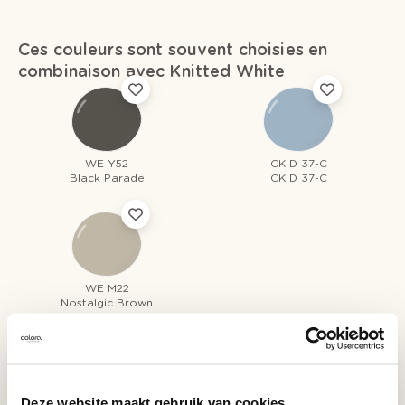
Ces couleurs sont souvent choisies en
combinaison avec Knitted White
WE Y52
CK D 37-C
Black Parade
CK D 37-C
WE M22
Nostalgic Brown
Deze website maakt gebruik van cookies