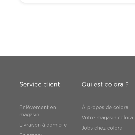
Service client
Qui est colora ?
Enlèvement en
À propos de colora
magasin
Votre magasin colora
Livraison à domicile
Jobs chez colora