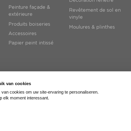
Décoration fenêtre
Peinture façade &
Revêtement de sol en
extérieure
vinyle
Produits boiseries
Moulures & plinthes
Accessoires
Papier peint intissé
ik van cookies
van cookies om uw site-ervaring te personaliseren.
p elk moment interessant.
© colora
2026