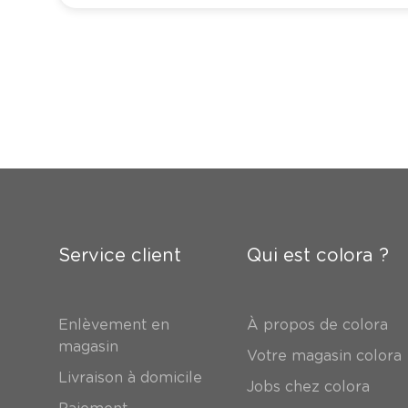
Service client
Qui est colora ?
Enlèvement en
À propos de colora
magasin
Votre magasin colora
Livraison à domicile
Jobs chez colora