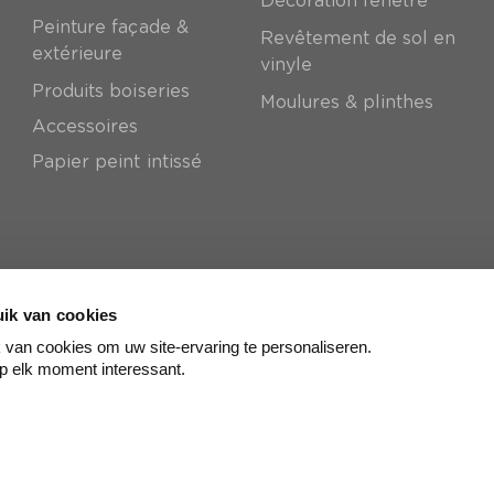
Décoration fenêtre
Peinture façade &
Revêtement de sol en
extérieure
vinyle
Produits boiseries
Moulures & plinthes
Accessoires
Papier peint intissé
ik van cookies
van cookies om uw site-ervaring te personaliseren.
p elk moment interessant.
© colora
2026