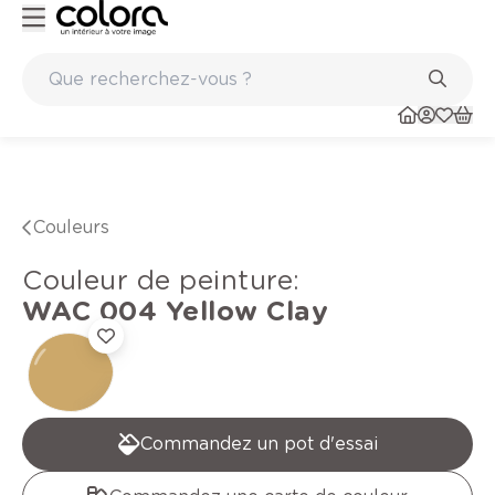
ints
Marques de qualité papiers peints et sols en vinyle
Couleurs
Couleur de peinture
:
WAC 004
Yellow Clay
Commandez un pot d'essai