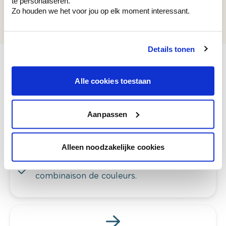
te personaliseren.
WAC 004
Zo houden we het voor jou op elk moment interessant.
Yellow Clay
Details tonen
Alle cookies toestaan
Voyez votre couleur en magasin
Découvrez des échantillons de votre
Aanpassen
sélection de couleurs.
Voyez les nuances assorties pour affiner
Alleen noodzakelijke cookies
votre couleur.
Obtenez des conseils personnalisés sur la
combinaison de couleurs.