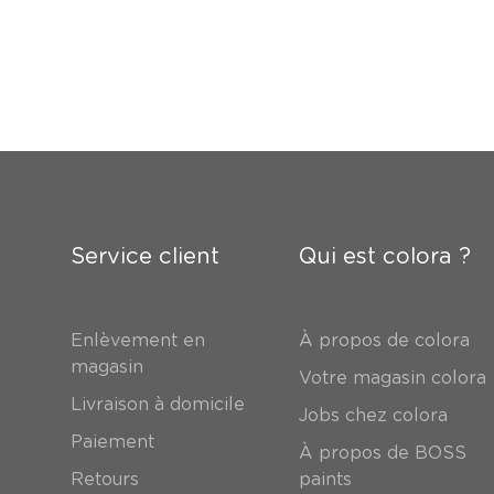
Service client
Qui est colora ?
Enlèvement en
À propos de colora
magasin
Votre magasin colora
Livraison à domicile
Jobs chez colora
Paiement
À propos de BOSS
Retours
paints