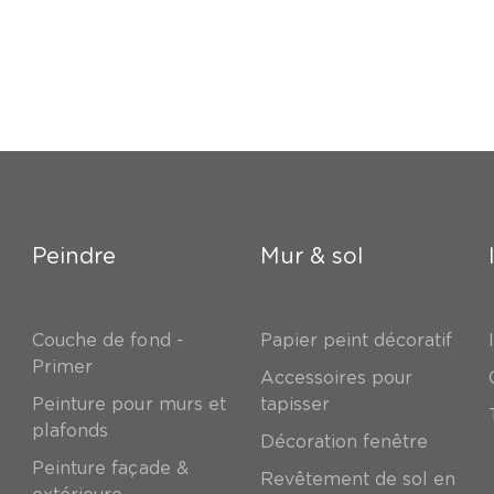
Peindre
Mur & sol
Couche de fond -
Papier peint décoratif
Primer
Accessoires pour
Peinture pour murs et
tapisser
plafonds
Décoration fenêtre
Peinture façade &
Revêtement de sol en