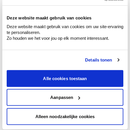
sélection de couleurs.
Voyez les nuances assorties pour affiner
Deze website maakt gebruik van cookies
votre couleur.
Deze website maakt gebruik van cookies om uw site-ervaring
Obtenez des conseils personnalisés sur la
te personaliseren.
combinaison de couleurs.
Zo houden we het voor jou op elk moment interessant.
Details tonen
Conseil couleur à domicile
Faites le tour de vos pièces avec l'expert
Alle cookies toestaan
en couleur.
Obtenez un conseil couleur en fonction de
l'éclairage et de votre mobilier.
Aanpassen
Obtenez un contrôle technologique de vos
murs.
Alleen noodzakelijke cookies