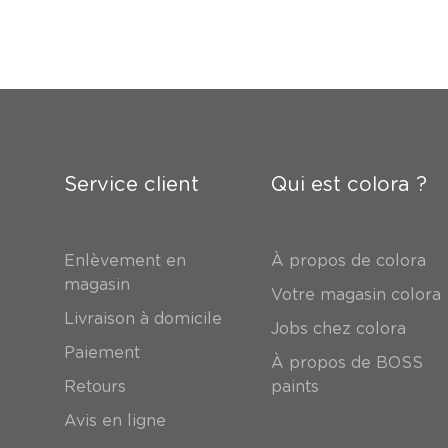
Service client
Qui est colora ?
Enlèvement en
À propos de colora
magasin
Votre magasin colora
Livraison à domicile
Jobs chez colora
Paiement
À propos de BOSS
Retours
paints
Avis en ligne