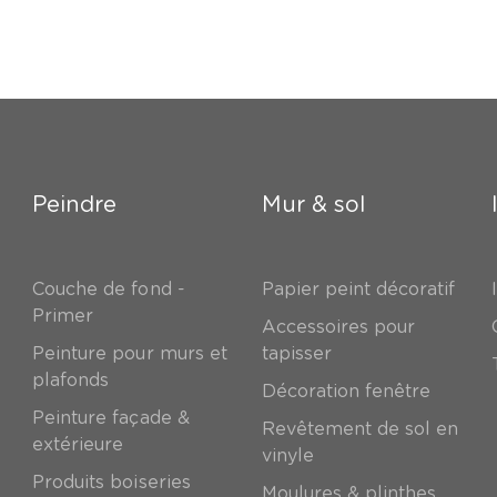
Peindre
Mur & sol
Couche de fond -
Papier peint décoratif
Primer
Accessoires pour
Peinture pour murs et
tapisser
plafonds
Décoration fenêtre
Peinture façade &
Revêtement de sol en
extérieure
vinyle
Produits boiseries
Moulures & plinthes