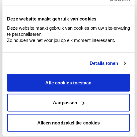
sélection de couleurs.
Voyez les nuances assorties pour affiner
Deze website maakt gebruik van cookies
votre couleur.
Deze website maakt gebruik van cookies om uw site-ervaring
Obtenez des conseils personnalisés sur la
te personaliseren.
combinaison de couleurs.
Zo houden we het voor jou op elk moment interessant.
Details tonen
Conseil couleur à domicile
Faites le tour de vos pièces avec l'expert
Alle cookies toestaan
en couleur.
Obtenez un conseil couleur en fonction de
l'éclairage et de votre mobilier.
Aanpassen
Obtenez un contrôle technologique de vos
murs.
Alleen noodzakelijke cookies