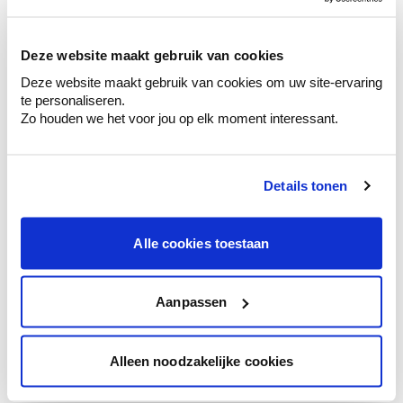
sélection de couleurs.
Voyez les nuances assorties pour affiner
Deze website maakt gebruik van cookies
votre couleur.
Deze website maakt gebruik van cookies om uw site-ervaring
Obtenez des conseils personnalisés sur la
te personaliseren.
combinaison de couleurs.
Zo houden we het voor jou op elk moment interessant.
Details tonen
Conseil couleur à domicile
Faites le tour de vos pièces avec l'expert
Alle cookies toestaan
en couleur.
Obtenez un conseil couleur en fonction de
l'éclairage et de votre mobilier.
Aanpassen
Obtenez un contrôle technologique de vos
murs.
Alleen noodzakelijke cookies