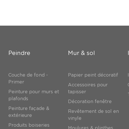
Peindre
Mur & sol
Couche de fond -
Papier peint décoratif
Primer
Accessoires pour
Peinture pour murs et
tapisser
plafonds
Décoration fenêtre
Peinture façade &
Revêtement de sol en
extérieure
vinyle
Produits boiseries
Moulures & plinthes