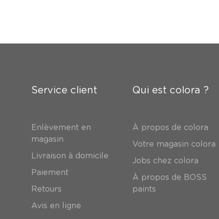
Service client
Qui est colora ?
Enlèvement en
À propos de colora
magasin
Votre magasin colora
Livraison à domicile
Jobs chez colora
Paiement
À propos de BOSS
Retours
paints
Avis en ligne