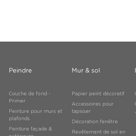
Peindre
Mur & sol
Couche de fond -
Papier peint décoratif
Primer
Accessoires pour
Peinture pour murs et
tapisser
plafonds
Décoration fenêtre
Peinture façade &
Revêtement de sol en