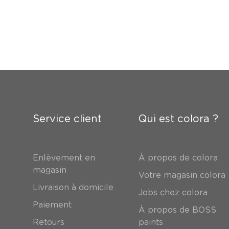
Service client
Qui est colora ?
Enlèvement en
À propos de colora
magasin
Votre magasin colora
Livraison à domicile
Jobs chez colora
Paiement
À propos de BOSS
Retours
paints