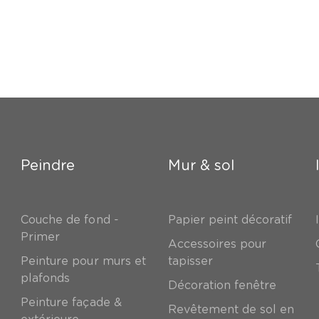
Peindre
Mur & sol
Couche de fond -
Papier peint décoratif
Primer
Accessoires pour
Peinture pour murs et
tapisser
plafonds
Décoration fenêtre
Peinture façade &
Revêtement de sol en