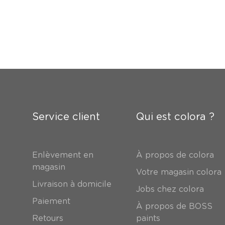
Service client
Qui est colora ?
Enlèvement en
À propos de colora
magasin
Votre magasin colora
Livraison à domicile
Jobs chez colora
Paiement
À propos de BOSS
Retours
paints