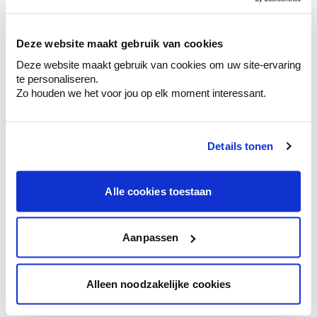
sélection de couleurs.
Voyez les nuances assorties pour affiner
Deze website maakt gebruik van cookies
votre couleur.
Deze website maakt gebruik van cookies om uw site-ervaring
Obtenez des conseils personnalisés sur la
te personaliseren.
combinaison de couleurs.
Zo houden we het voor jou op elk moment interessant.
Details tonen
Conseil couleur à domicile
Faites le tour de vos pièces avec l'expert
Alle cookies toestaan
en couleur.
Obtenez un conseil couleur en fonction de
l'éclairage et de votre mobilier.
Aanpassen
Obtenez un contrôle technologique de vos
murs.
Alleen noodzakelijke cookies