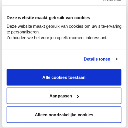
sélection de couleurs.
Voyez les nuances assorties pour affiner
Deze website maakt gebruik van cookies
votre couleur.
Deze website maakt gebruik van cookies om uw site-ervaring
Obtenez des conseils personnalisés sur la
te personaliseren.
combinaison de couleurs.
Zo houden we het voor jou op elk moment interessant.
Details tonen
Conseil couleur à domicile
Faites le tour de vos pièces avec l'expert
Alle cookies toestaan
en couleur.
Obtenez un conseil couleur en fonction de
l'éclairage et de votre mobilier.
Aanpassen
Obtenez un contrôle technologique de vos
murs.
Alleen noodzakelijke cookies