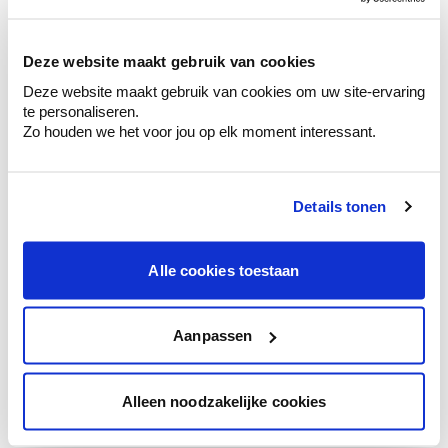
sélection de couleurs.
Voyez les nuances assorties pour affiner
Deze website maakt gebruik van cookies
votre couleur.
Deze website maakt gebruik van cookies om uw site-ervaring
Obtenez des conseils personnalisés sur la
te personaliseren.
combinaison de couleurs.
Zo houden we het voor jou op elk moment interessant.
Details tonen
Conseil couleur à domicile
Faites le tour de vos pièces avec l'expert
Alle cookies toestaan
en couleur.
Obtenez un conseil couleur en fonction de
l'éclairage et de votre mobilier.
Aanpassen
Obtenez un contrôle technologique de vos
murs.
Alleen noodzakelijke cookies