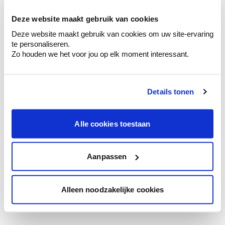
votre couleur.
Deze website maakt gebruik van cookies
Obtenez des conseils personnalisés sur la
Deze website maakt gebruik van cookies om uw site-ervaring
combinaison de couleurs.
te personaliseren.
Zo houden we het voor jou op elk moment interessant.
Details tonen
Conseil couleur à domicile
Faites le tour de vos pièces avec l'expert
en couleur.
Alle cookies toestaan
Obtenez un conseil couleur en fonction de
l'éclairage et de votre mobilier.
Aanpassen
Obtenez un contrôle technologique de vos
murs.
Alleen noodzakelijke cookies