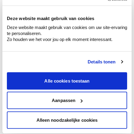
sélection de couleurs.
Voyez les nuances assorties pour affiner
Deze website maakt gebruik van cookies
votre couleur.
Deze website maakt gebruik van cookies om uw site-ervaring
Obtenez des conseils personnalisés sur la
te personaliseren.
combinaison de couleurs.
Zo houden we het voor jou op elk moment interessant.
Details tonen
Conseil couleur à domicile
Faites le tour de vos pièces avec l'expert
Alle cookies toestaan
en couleur.
Obtenez un conseil couleur en fonction de
l'éclairage et de votre mobilier.
Aanpassen
Obtenez un contrôle technologique de vos
murs.
Alleen noodzakelijke cookies