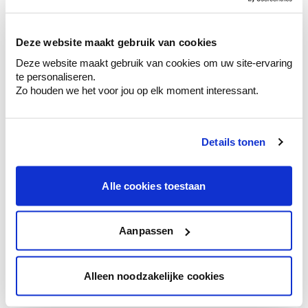
sélection de couleurs.
Voyez les nuances assorties pour affiner
Deze website maakt gebruik van cookies
votre couleur.
Deze website maakt gebruik van cookies om uw site-ervaring
Obtenez des conseils personnalisés sur la
te personaliseren.
combinaison de couleurs.
Zo houden we het voor jou op elk moment interessant.
Details tonen
Conseil couleur à domicile
Faites le tour de vos pièces avec l'expert
Alle cookies toestaan
en couleur.
Obtenez un conseil couleur en fonction de
l'éclairage et de votre mobilier.
Aanpassen
Obtenez un contrôle technologique de vos
murs.
Alleen noodzakelijke cookies