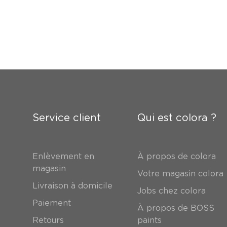
Service client
Qui est colora ?
Enlèvement en
À propos de colora
magasin
Votre magasin colora
Livraison à domicile
Jobs chez colora
Paiement
À propos de BOSS
Retours
paints