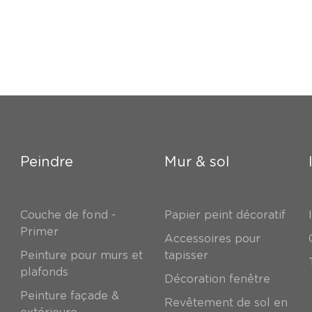
Peindre
Mur & sol
Couche de fond -
Papier peint décoratif
Primer
Accessoires pour
Peinture pour murs et
tapisser
plafonds
Décoration fenêtre
Peinture façade &
Revêtement de sol en