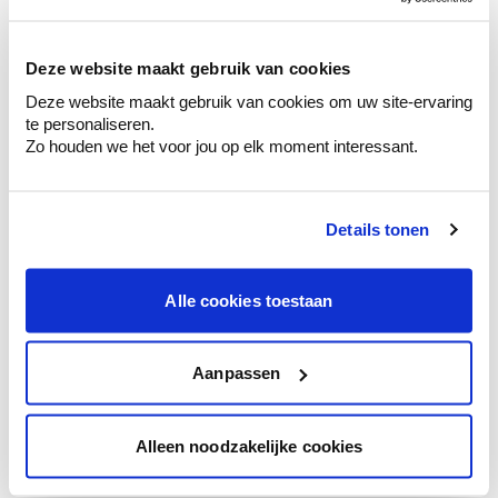
sélection de couleurs.
Voyez les nuances assorties pour affiner
Deze website maakt gebruik van cookies
votre couleur.
Deze website maakt gebruik van cookies om uw site-ervaring
Obtenez des conseils personnalisés sur la
te personaliseren.
combinaison de couleurs.
Zo houden we het voor jou op elk moment interessant.
Details tonen
Conseil couleur à domicile
Faites le tour de vos pièces avec l'expert
Alle cookies toestaan
en couleur.
Obtenez un conseil couleur en fonction de
l'éclairage et de votre mobilier.
Aanpassen
Obtenez un contrôle technologique de vos
murs.
Alleen noodzakelijke cookies