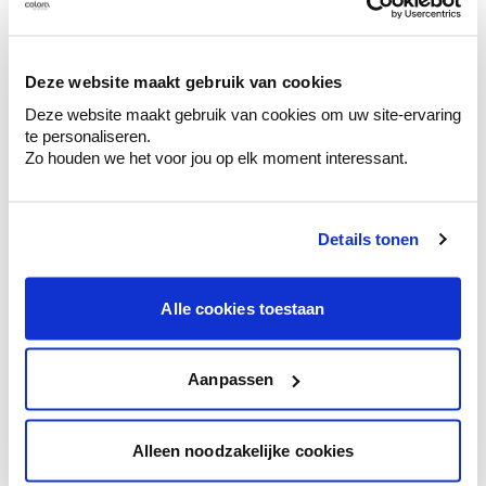
Découvrez des échantillons de votre
sélection de couleurs.
Voyez les nuances assorties pour affiner
Deze website maakt gebruik van cookies
votre couleur.
Deze website maakt gebruik van cookies om uw site-ervaring
te personaliseren.
Obtenez des conseils personnalisés sur la
Zo houden we het voor jou op elk moment interessant.
combinaison de couleurs.
Details tonen
Conseil couleur à domicile
Alle cookies toestaan
Faites le tour de vos pièces avec l'expert
en couleur.
Obtenez un conseil couleur en fonction de
Aanpassen
l'éclairage et de votre mobilier.
Obtenez un contrôle technologique de vos
Alleen noodzakelijke cookies
murs.