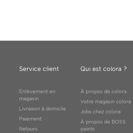
Service client
Qui est colora ?
Enlèvement en
À propos de colora
magasin
Votre magasin colora
Livraison à domicile
Jobs chez colora
Paiement
À propos de BOSS
Retours
paints