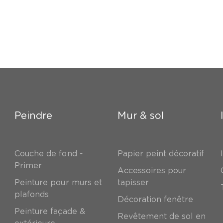
Peindre
Mur & sol
Couche de fond -
Papier peint décoratif
Primer
Accessoires pour
Peinture pour murs et
tapisser
plafonds
Décoration fenêtre
Peinture façade &
Revêtement de sol en