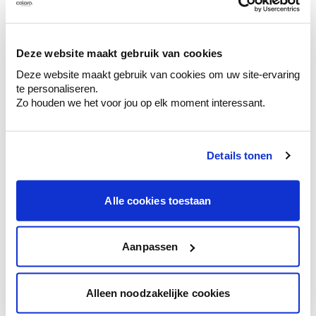
Découvrez des échantillons de votre
sélection de couleurs.
Voyez les nuances assorties pour affiner
Deze website maakt gebruik van cookies
votre couleur.
Deze website maakt gebruik van cookies om uw site-ervaring
te personaliseren.
Obtenez des conseils personnalisés sur la
Zo houden we het voor jou op elk moment interessant.
combinaison de couleurs.
Details tonen
Conseil couleur à domicile
Alle cookies toestaan
Faites le tour de vos pièces avec l'expert
en couleur.
Obtenez un conseil couleur en fonction de
Aanpassen
l'éclairage et de votre mobilier.
Obtenez un contrôle technologique de vos
Alleen noodzakelijke cookies
murs.