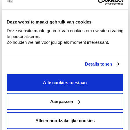
Découvrez des échantillons de votre
sélection de couleurs.
Voyez les nuances assorties pour affiner
Deze website maakt gebruik van cookies
votre couleur.
Deze website maakt gebruik van cookies om uw site-ervaring
te personaliseren.
Obtenez des conseils personnalisés sur la
Zo houden we het voor jou op elk moment interessant.
combinaison de couleurs.
Details tonen
Conseil couleur à domicile
Alle cookies toestaan
Faites le tour de vos pièces avec l'expert
en couleur.
Obtenez un conseil couleur en fonction de
Aanpassen
l'éclairage et de votre mobilier.
Obtenez un contrôle technologique de vos
Alleen noodzakelijke cookies
murs.