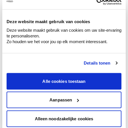
Découvrez des échantillons de votre
sélection de couleurs.
Voyez les nuances assorties pour affiner
Deze website maakt gebruik van cookies
votre couleur.
Deze website maakt gebruik van cookies om uw site-ervaring
te personaliseren.
Obtenez des conseils personnalisés sur la
Zo houden we het voor jou op elk moment interessant.
combinaison de couleurs.
Details tonen
Conseil couleur à domicile
Alle cookies toestaan
Faites le tour de vos pièces avec l'expert
en couleur.
Obtenez un conseil couleur en fonction de
Aanpassen
l'éclairage et de votre mobilier.
Obtenez un contrôle technologique de vos
Alleen noodzakelijke cookies
murs.