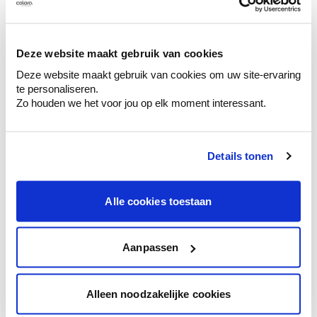
Découvrez des échantillons de votre
sélection de couleurs.
Voyez les nuances assorties pour affiner
Deze website maakt gebruik van cookies
votre couleur.
Deze website maakt gebruik van cookies om uw site-ervaring
te personaliseren.
Obtenez des conseils personnalisés sur la
Zo houden we het voor jou op elk moment interessant.
combinaison de couleurs.
Details tonen
Conseil couleur à domicile
Alle cookies toestaan
Faites le tour de vos pièces avec l'expert
en couleur.
Obtenez un conseil couleur en fonction de
Aanpassen
l'éclairage et de votre mobilier.
Obtenez un contrôle technologique de vos
Alleen noodzakelijke cookies
murs.