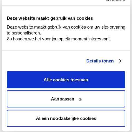
sélection de couleurs.
Voyez les nuances assorties pour affiner
Deze website maakt gebruik van cookies
votre couleur.
Deze website maakt gebruik van cookies om uw site-ervaring
Obtenez des conseils personnalisés sur la
te personaliseren.
combinaison de couleurs.
Zo houden we het voor jou op elk moment interessant.
Details tonen
Conseil couleur à domicile
Faites le tour de vos pièces avec l'expert
Alle cookies toestaan
en couleur.
Obtenez un conseil couleur en fonction de
l'éclairage et de votre mobilier.
Aanpassen
Obtenez un contrôle technologique de vos
murs.
Alleen noodzakelijke cookies