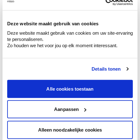
Découvrez des échantillons de votre
sélection de couleurs.
Voyez les nuances assorties pour affiner
Deze website maakt gebruik van cookies
votre couleur.
Deze website maakt gebruik van cookies om uw site-ervaring
te personaliseren.
Obtenez des conseils personnalisés sur la
Zo houden we het voor jou op elk moment interessant.
combinaison de couleurs.
Details tonen
Conseil couleur à domicile
Alle cookies toestaan
Faites le tour de vos pièces avec l'expert
en couleur.
Obtenez un conseil couleur en fonction de
Aanpassen
l'éclairage et de votre mobilier.
Obtenez un contrôle technologique de vos
Alleen noodzakelijke cookies
murs.