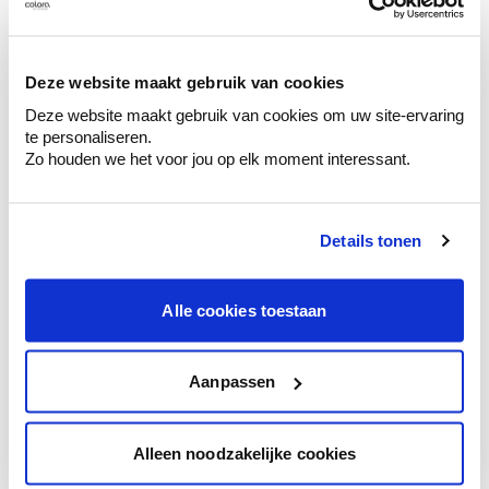
Découvrez des échantillons de votre
sélection de couleurs.
Voyez les nuances assorties pour affiner
Deze website maakt gebruik van cookies
votre couleur.
Deze website maakt gebruik van cookies om uw site-ervaring
te personaliseren.
Obtenez des conseils personnalisés sur la
Zo houden we het voor jou op elk moment interessant.
combinaison de couleurs.
Details tonen
Conseil couleur à domicile
Alle cookies toestaan
Faites le tour de vos pièces avec l'expert
en couleur.
Obtenez un conseil couleur en fonction de
Aanpassen
l'éclairage et de votre mobilier.
Obtenez un contrôle technologique de vos
Alleen noodzakelijke cookies
murs.