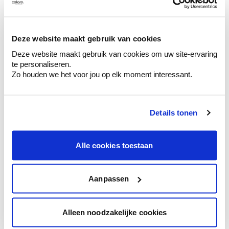
Découvrez des échantillons de votre
sélection de couleurs.
Voyez les nuances assorties pour affiner
Deze website maakt gebruik van cookies
votre couleur.
Deze website maakt gebruik van cookies om uw site-ervaring
te personaliseren.
Obtenez des conseils personnalisés sur la
Zo houden we het voor jou op elk moment interessant.
combinaison de couleurs.
Details tonen
Conseil couleur à domicile
Alle cookies toestaan
Faites le tour de vos pièces avec l'expert
en couleur.
Obtenez un conseil couleur en fonction de
Aanpassen
l'éclairage et de votre mobilier.
Obtenez un contrôle technologique de vos
Alleen noodzakelijke cookies
murs.