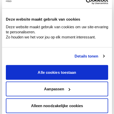
Découvrez des échantillons de votre
sélection de couleurs.
Voyez les nuances assorties pour affiner
Deze website maakt gebruik van cookies
votre couleur.
Deze website maakt gebruik van cookies om uw site-ervaring
te personaliseren.
Obtenez des conseils personnalisés sur la
Zo houden we het voor jou op elk moment interessant.
combinaison de couleurs.
Details tonen
Conseil couleur à domicile
Alle cookies toestaan
Faites le tour de vos pièces avec l'expert
en couleur.
Obtenez un conseil couleur en fonction de
Aanpassen
l'éclairage et de votre mobilier.
Obtenez un contrôle technologique de vos
Alleen noodzakelijke cookies
murs.