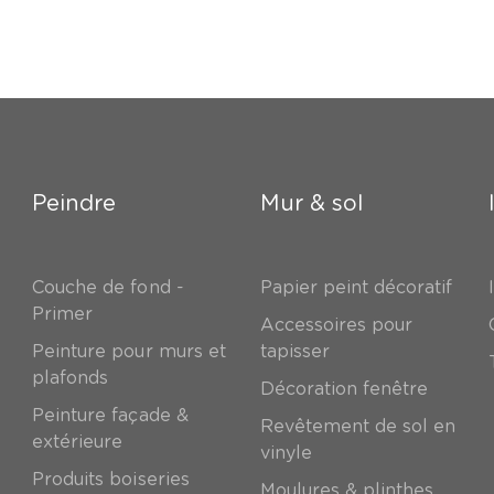
Peindre
Mur & sol
Couche de fond -
Papier peint décoratif
Primer
Accessoires pour
Peinture pour murs et
tapisser
plafonds
Décoration fenêtre
Peinture façade &
Revêtement de sol en
extérieure
vinyle
Produits boiseries
Moulures & plinthes