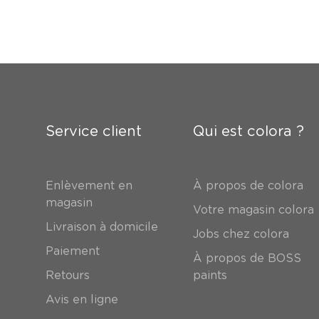
Service client
Qui est colora ?
Enlèvement en
À propos de colora
magasin
Votre magasin colora
Livraison à domicile
Jobs chez colora
Paiement
À propos de BOSS
Retours
paints
Avis en ligne