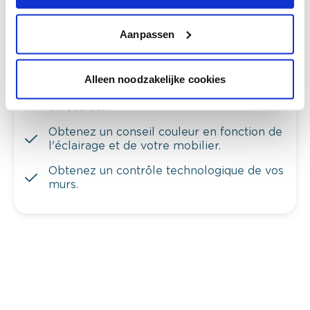
Aanpassen
Conseil couleur à domicile
Alleen noodzakelijke cookies
Faites le tour de vos pièces avec l'expert
en couleur.
Obtenez un conseil couleur en fonction de
l'éclairage et de votre mobilier.
Obtenez un contrôle technologique de vos
murs.