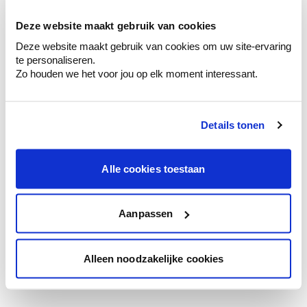
votre couleur.
Deze website maakt gebruik van cookies
Obtenez des conseils personnalisés sur la
Deze website maakt gebruik van cookies om uw site-ervaring
combinaison de couleurs.
te personaliseren.
Zo houden we het voor jou op elk moment interessant.
Details tonen
Conseil couleur à domicile
Faites le tour de vos pièces avec l'expert
en couleur.
Alle cookies toestaan
Obtenez un conseil couleur en fonction de
l'éclairage et de votre mobilier.
Aanpassen
Obtenez un contrôle technologique de vos
murs.
Alleen noodzakelijke cookies